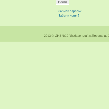
Забыли пароль?
Забыли логин?
2013 © ДНЗ №10 "Любавонька". м.Перея