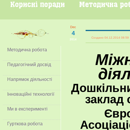
Dec
4
Создано 04.12.2014 08:
2014
Методична робота
Між
Педагогічний досвід
дія
Напрямок діяльності
Дошкільн
Інноваційні технології
заклад 
Ми в експерименті
Євро
Асоціаці
Гурткова робота