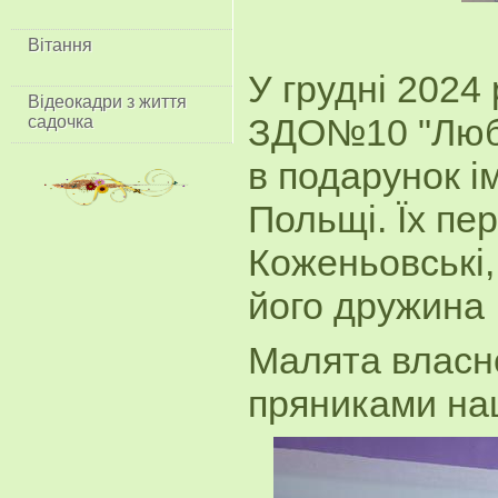
Вітання
У грудні 2024
Відеокадри з життя
садочка
ЗДО№10 "Люб
в подарунок і
Польщі. Їх пе
Коженьовські,
його дружина ,
Малята власн
пряниками наш