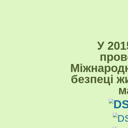
У 201
пров
Міжнародн
безпеці ж
м