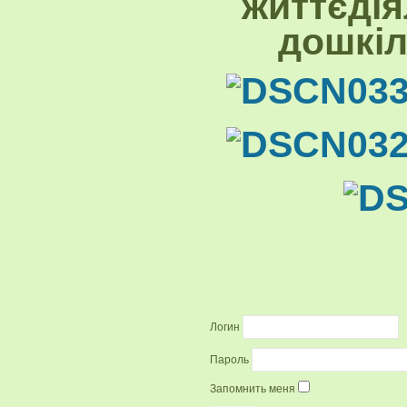
життєдія
дошкіл
Логин
Пароль
Запомнить меня