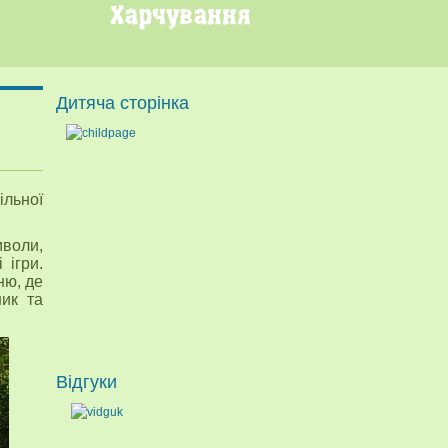
Дитяча сторінка
ільної
воли,
 ігри.
ню, де
ник та
Відгуки