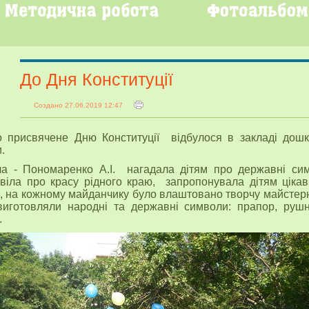
До Дня Конституції
Создано 27.06.2019 12:47
 присвячене Дню Конституції відбулося в закладі дошк
.
ча - Пономаренко А.І. нагадала дітям про державні сим
віла про красу рідного краю, запропонувала дітям цікаві
, на кожному майданчику було влаштовано творчу майстер
виготовляли народні та державні символи: прапор, руш
.