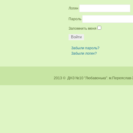
Логин
Пароль
Запомнить меня
Забыли пароль?
Забыли логин?
2013 © ДНЗ №10 "Любавонька". м.Перея