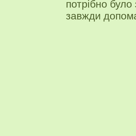
потрібно було 
завжди допома