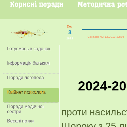
Dec
3
Создано 03.12.2013 22:3
2013
Готуємось в садочок
Інформація батькам
Поради логопеда
2024-20
Кабінет психолога
Акція
Поради медичної
проти насильс
сестри
Веселі нотки
Щороку з 25 л