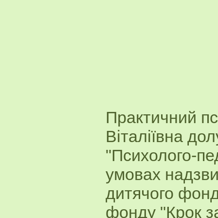
Практичний п
Віталіївна до
"Психолого-пед
умовах надзви
дитячого фонд
фонду "Крок з