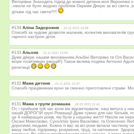
Вікторівни.Знаходять підхід до кожної дитини,моя Веронічка 
,ніколи не було жодних проблем.Окреме Дякую за всі свята ,за
дітьми під час свята!!!!!
#134
Аліна Задорожня
23.11.2021 14:06
Спасибі за чудове дозвілля малюків, колектив вихователів г
гарного настрою діток.
#133
Альона
23.11.2021 13:54
Дуже дякую нашим вихованням,Альбіні Вікторівні та Олі Василі
море позитивних емоцій!) Також велика подяка Антоніні Адол
репетиції
#132
Мама дитини
23.11.2021 13:37
Спасибі працівникам кухні за смачно приготовлені страви. М
#131
Мама з групи ромашка
28.05.2021 11:41
От, і прийшов той час коли ми відсвяткували, наш випуск у н
нашій ДОРОГІЙ групі Ромашці! Дуже сумно для нас батьків, по
це 4 найкращих років, які були у нашому житті! Ніколи не пе
Оксані Миколаївні, Сухолітко Ірині Василівні, та Олесенко Любі
дорогими людьми. Кожна із вас за всі роки вклала частинку с
вашу любов, підтримку, розуміння, труд, та натхнення. Здоров
терпіння. Ви дійсно професіонали своєї справи, я вами дуже 