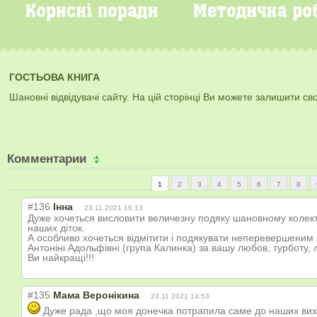
ГОСТЬОВА КНИГА
Шановні відвідувачі сайту. На цій сторінці Ви можете залишити свої
Комментарии
1
2
3
4
5
6
7
8
#136
Інна
23.11.2021 16:13
Дуже хочеться висловити величезну подяку шановному колект
наших діток.
А особливо хочеться відмітити і подякувати неперевершеним ви
Антоніні Адольфівні (група Калинка) за вашу любов, турботу, л
Ви найкращі!!!
#135
Мама Веронікина
23.11.2021 14:53
Дуже рада ,що моя донечка потрапила саме до наших вихо