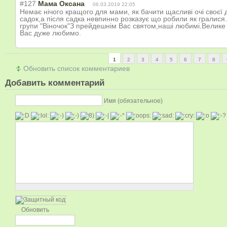
#127
Мама Оксана
06.03.2019 22:05
Немає нічого кращого для мами, як бачити щасливі очі своєї 
садок,а після садка невпинно розказує що робили як гралися
групи "Віночок"З прейдешнім Вас святом,наші любимі.Велике 
Вас дуже любимо.
1
2
3
4
5
6
7
8
Обновить список комментариев
Добавить комментарий
Имя (обязательное)
Обновить