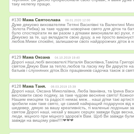
таку нелегку працю.
#130
Мама Святослава
09.01.2020 12:00
Дуже дякуємо вихователям Тетяні Василівні та Валентині Михай
Золота Рибка) за таке чудове новорічне свято для діток та б
було спостерігати як ви разом з дітками виконували всі рухи
Дякуємо за те, що вкладаєте свою душу, а не просто виконуєт
любов.Мими спокійні, залишаючи своїх найдорожчих діток в н
#129
Мама Оксана
04.10.2019 19:40
Дорогі наші,любі вихователі:Наталія Василівна,Таміла Григорі
святом.Дякую Вам за тепло,любов та ласку яку Ви даруєте на
батьків і слухняних діток.Всіх працівників садочка також зі св
#128
Мама Таня.
08.03.2019 15:39
Дорогі наші, Оксана Миколаївна, Люба Іванівна, та Ірина Ва
висловити свою подяку, за таке чудове весняне свято! Кожног
Нашим емоціям та радості немає меж... наші дітки такі артис
зробили нам таке свято, це самий найкращий подарунок від на
шедевер, дякую за вашу креативність, ті маленькі лодоньки з
святом Дорогі наші, нехай у ваших серцях завжди буде весна,
люди, міцного при міцного здоров'я Вам. Щоб Ви завжди були 
завжди на вищому рівні!!!!❤❤❤