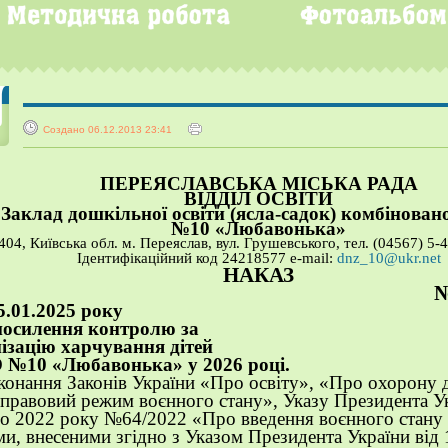
Создано 06.12.2013 23:41
ПЕРЕЯСЛАВСЬКА МІСЬКА РАДА
ВІДДІЛ ОСВІТИ
Заклад дошкільної освіти (ясла-садок) комбінован
№10 «Любавонька»
404, Київська обл. м. Переяслав, вул. Грушевського, тел. (04567) 5-
Ідентифікаційний код 24218
577 e-mail:
dnz_10@ukr.net
НАКАЗ
5.01.2025
року
посилення контролю за
ізацію харчування дітей
О №10 «Любавонька»
у 2026 році.
конання Законів України «Про освіту», «Про охорону 
правовий режим воєнного стану», Указу Президента Ук
о 2022 року №64/2022 «Про введення воєнного стану в
ми, внесеними згідно з Указом Президента України від