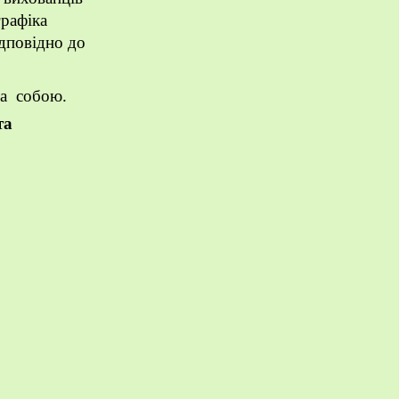
графіка
дповідно до
а собою.
та