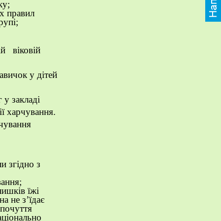
ку;
х правил
рупі;
й віковій
авичок у дітей
 у закладі
ії харчування.
рчування
и згідно з
вання;
лишків їжі
а не з’їдає
опочуття
аціонально