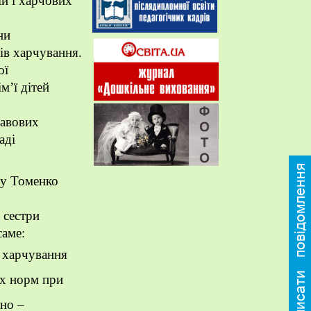
ій і харчових
они
ів харчування.
ої
м’ї дітей
равових
аді
су Томенко
сестри
 саме:
 харчування
их норм при
но –