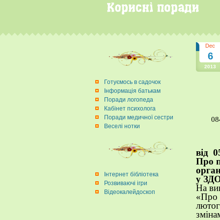
Dec
6
2013
Готуємось в садочок
Інформація батькам
Поради логопеда
Кабінет психолога
Поради медичної сестри
08
Веселі нотки
від
0
Про 
орган
Інтернет бібліотека
у ЗД
Розвиваючі ігри
На ви
Відеокалейдоскоп
«Про 
лютог
зміна