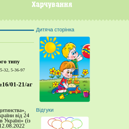
Дитяча сторінка
ого типу
45-32, 5-36-97
№16
/01-21/аг
дитинства»,
Відгуки
раїни від 24
 Україні» (із
 12.08.2022