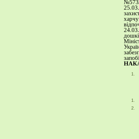
№573/
25.03
захис
харчу
відпо
24.03
дошкі
Мініс
Украї
забез
запоб
НАК