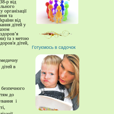
38-р від
ільного
у організації
ння та
країни від
вання дітей у
казом
 здоров’я
ми) та з метою
доров'я дітей,
Готуємось в садочок
у медичну
 дітей в
, безпечного
ттям до
ування і
ті,
алізації