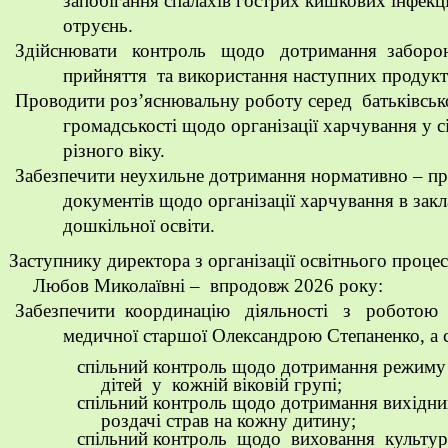
запобігання спалахів гострих кишкових інфекц
отруєнь.
Здійснювати контроль щодо дотримання забор
прийняття та використання наступних продукт
Проводити роз’яснювальну роботу серед батьківськ
громадськості щодо організації харчування у сі
різного віку.
Забезпечити неухильне дотримання нормативно – п
документів щодо організації харчування в закл
дошкільної освіти.
Заступнику директора з організації освітнього проце
Любов Миколаївні
– впродовж 2026 року
:
Забезпечити координацію діяльності з роботою 
медичної старшої
Олександрою Степаненко
, а
спільний контроль щодо дотримання режиму
дітей у кожній віковій групі;
спільний контроль щодо дотримання вихідн
роздачі страв на кожну дитину;
спільний контроль щодо виховання культур