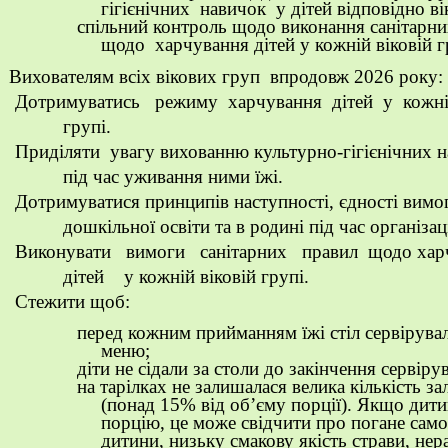
гігієнічних навичок у дітей відповідно ві
спільний контроль щодо виконання санітарни
щодо харчування дітей у кожній віковій г
Вихователям всіх вікових груп
впродовж 202
6
року:
Дотримуватись режиму харчування дітей у кожні
групі.
Приділяти увагу вихованню культурно-гігієнічних н
під час уживання ними їжі.
Дотримуватися принципів наступності, єдності вимог
дошкільної освіти та в родині під час організац
Виконувати вимоги санітарних правил щодо ха
дітей у кожній віковій групі.
Стежити щоб:
перед кожним прийманням їжі стіл сервірувал
меню;
діти не сідали за столи до закінчення сервіру
на тарілках не залишалася велика кількість за
(понад 15% від об’єму порції). Якщо дитин
порцію, це може свідчити про погане сам
дитини, низьку смакову якість страви, нер