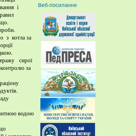
Веб-посилання
ування і
правил
ощо.
проби.
о з котла за
порції
дкою.
акеражу сирої
з контролю за
 раціону
дуктів.
ладу
 питною водою
одо