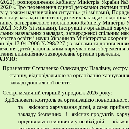
2022), розпорядження Кабінету Міністрів України №3
.2020 «Про переведення єдиної державної системи цив
ту у режим надзвичайної ситуації» (зі змінами), Порядк
вання у закладах освіти та дитячих закладах оздоровле
чинку, затвердженого постановою Кабінету Міністрів У
.2021 №305 (зі змінами), Інструкції з організації харчу
льних навчальних закладах, затвердженої спільним на
терства освіти і науки України та Міністерства охорони
ни від 17.04.2006 №298/227 (із змінами та доповнення
печення дітей раціональним харчуванням, збереження з
ігання виникненню захворювань органів травлення
,
АЗУЮ
:
Призначити
Степаненко Олександру Павлівну
, сестр
старшу, відповідальною за організацію харчування
закладі дошкільної освіти.
Сестрі медичній старшій упродов
ж 2026 року
:
Здійснювати контроль за організацією повноцінного
та якісного харчування дітей, а саме: прийня
закладу безпечних і якісних продуктів харч
продовольчої сировини у необхідній кількос
дотриманням умов і термінів зберігання та ре