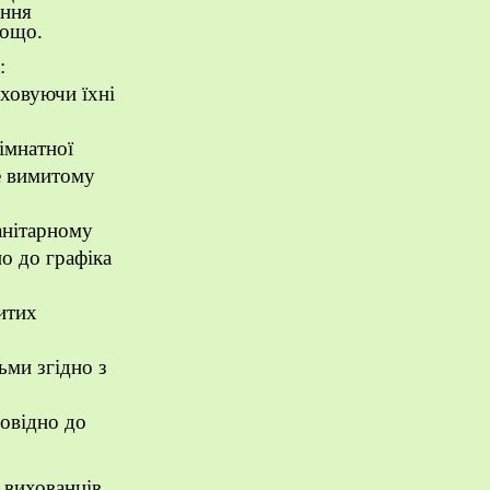
ання
тощо.
:
ховуючи їхні
імнатної
е вимитому
анітарному
но до графіка
итих
ьми згідно з
овідно до
я вихованців