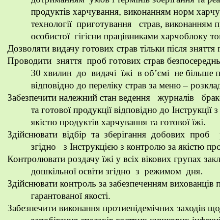
продуктів харчування, виконанням норм харч
технології приготування страв, виконанням 
особистої гігієни працівниками харчоблоку т
Дозволяти видачу готових страв тільки після зняття 
Проводити зняття проб готових страв безпосереднь
30 хвилин до видачі їжі в об’ємі не більше 
відповідно до переліку страв за меню – розкла
Забезпечити належний стан ведення журналів бр
та готової продукції відповідно до Інструкції 
якістю продуктів харчування та готової їжі.
Здійснювати відбір та зберігання добових проб
згідно з Інструкцією з контролю за якістю про
Контролювати роздачу їжі у всіх вікових групах зак
дошкільної освіти згідно з режимом дня.
Здійснювати контроль за забезпеченням вихованців
гарантованої якості.
Забезпечити виконання протиепідемічних заходів щ