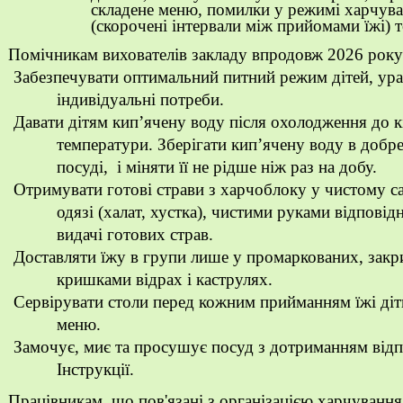
складене меню, помилки у режимі харчув
(скорочені інтервали між прийомами їжі) 
Помічникам
вихователів закладу впродовж 2026
року
Забезпечувати оптимальний питний режим дітей, ура
індивідуальні потреби.
Давати дітям кип’ячену воду після охолодження до к
температури. Зберігати кип’ячену воду в добр
посуді, і міняти її не рідше ніж раз на добу.
Отримувати готові страви з харчоблоку у чистому с
одязі (халат, хустка), чистими руками відповід
видачі готових страв.
Доставляти їжу в групи лише у промаркованих, закр
кришками відрах і каструлях.
Сервірувати столи перед кожним прийманням їжі діт
меню.
Замочує, миє та просушує посуд з дотриманням відп
Інструкції.
Працівникам, що пов'язані з організацією харчуванн