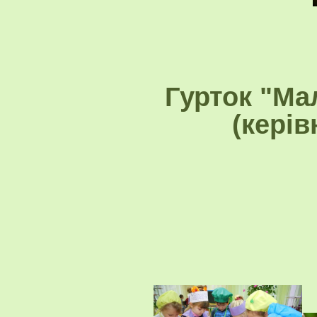
Гурток "Ма
(керів