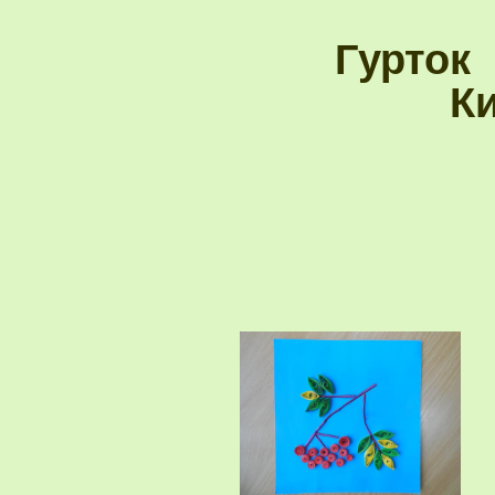
Гурток 
К