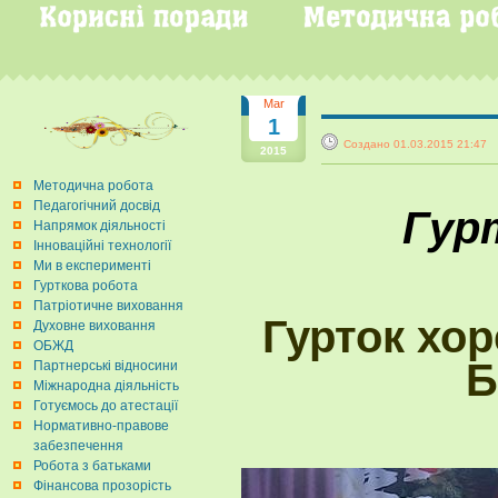
Mar
1
Создано 01.03.2015 21:4
2015
Методична робота
Педагогічний досвід
Гур
Напрямок діяльності
Інноваційні технології
Ми в експерименті
Гурткова робота
Патріотичне виховання
Гурток хо
Духовне виховання
ОБЖД
Б
Партнерські відносини
Міжнародна діяльність
Готуємось до атестації
Нормативно-правове
забезпечення
Робота з батьками
Фінансова прозорість