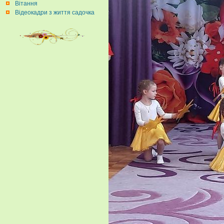
Вітання
Відеокадри з життя садочка