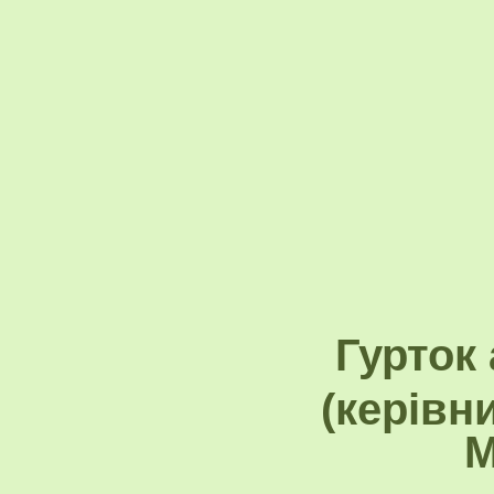
Гурток
(керівн
М