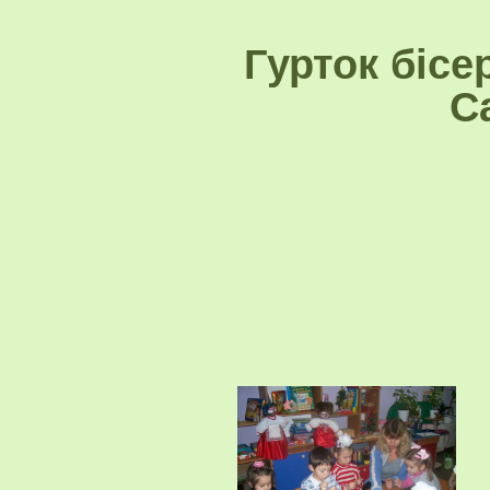
Гурток бісе
С