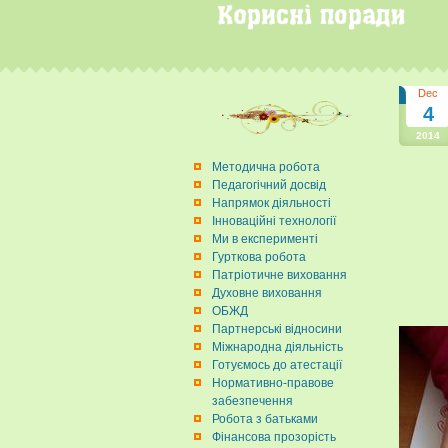
Dec
4
2014
Методична робота
Педагогічний досвід
Напрямок діяльності
Інноваційні технології
Ми в експерименті
Гурткова робота
Патріотичне виховання
Духовне виховання
ОБЖД
Партнерські відносини
Міжнародна діяльність
Готуємось до атестації
Нормативно-правове
забезпечення
Робота з батьками
Фінансова прозорість