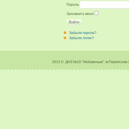
Пароль
Запомнить меня
Забыли пароль?
Забыли логин?
2013 © ДНЗ №10 "Любавонька". м.Перея