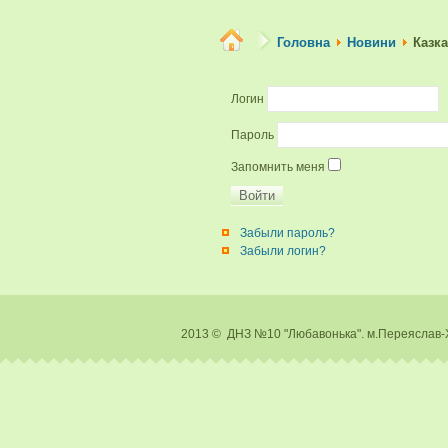
Головна
Новини
Казк
Логин
Пароль
Запомнить меня
Забыли пароль?
Забыли логин?
2013 © ДНЗ №10 "Любавонька". м.Перея