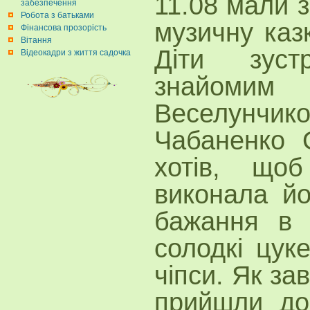
11.08 мали 
забезпечення
Робота з батьками
музичну каз
Фінансова прозорість
Вітання
Діти зус
Відеокадри з життя садочка
знайомим
Веселунчик
Чабаненко 
хотів, що
виконала й
бажання в 
солодкі цук
чіпси. Як за
прийшли до