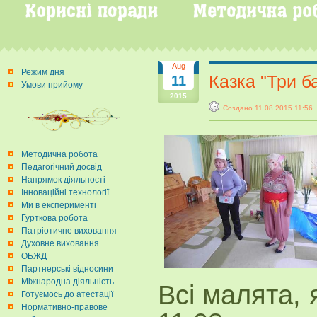
Aug
Режим дня
Казка "Три б
11
Умови прийому
2015
Создано 11.08.2015 11:
Методична робота
Педагогічний досвід
Напрямок діяльності
Інноваційні технології
Ми в експерименті
Гурткова робота
Патріотичне виховання
Духовне виховання
ОБЖД
Партнерські відносини
Міжнародна діяльність
Всі малята, 
Готуємось до атестації
Нормативно-правове