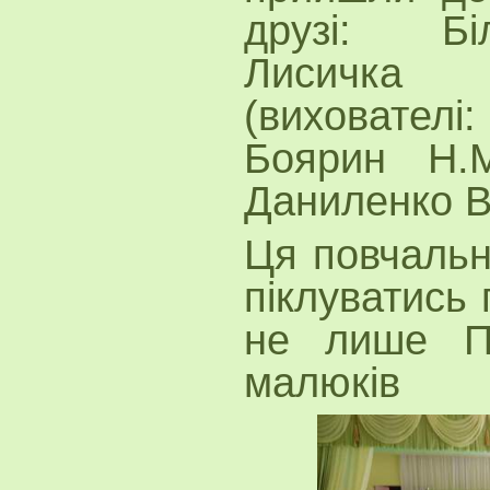
друзі: Бі
Лисичка 
(вихователі
Боярин Н.М
Даниленко 
Ця повчальн
піклуватись 
не лише По
малюків