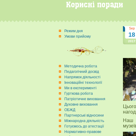
Sep
Режим дня
18
Умови прийому
2017
Методична робота
Педагогічний досвід
Напрямок діяльності
Інноваційні технології
Ми в експерименті
Гурткова робота
Патріотичне виховання
Духовне виховання
Цього
ОБЖД
нагод
Партнерські відносини
Наш д
Міжнародна діяльність
музеї
Готуємось до атестації
Нормативно-правове