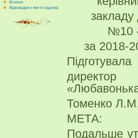
керівни
Вітання
Відеокадри з життя садочка
закладу 
№10 
за 2018-2
Підготувала
директ
«Любавоньк
Томенко Л.М
МЕТА:
Подальше утв