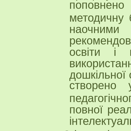
поповнен
методичну 
наочним
рекомендов
освіти і 
використ
дошкільної 
створено 
педагогічн
повної реал
інтелектуал