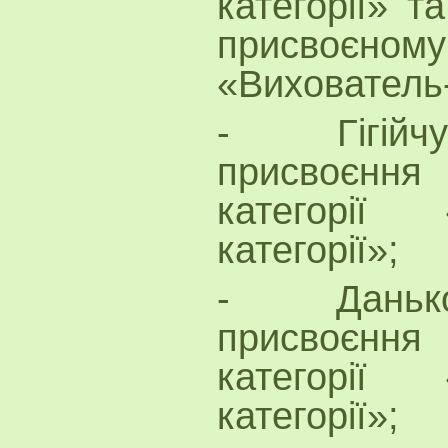
категорії» т
присво
«Вихователь
- Гігійчук 
присвоєнн
категорії 
категорії»;
- Данько А
присвоєнн
категорії 
категорії»;