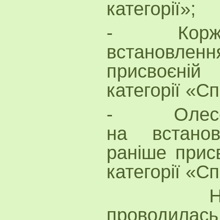
категорії»;
- Корж С.А
встановлення
присвоєні
категорії «Сп
- Олесенко
на встанов
раніше присв
категорії «Сп
На нал
проводилась