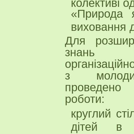
колективі од
«Природа я
виховання 
Для розшир
знань п
організаційн
з молодим
проведено
роботи:
круглий ст
дітей в 