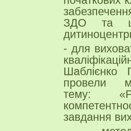
забезпечення
ЗДО та ш
дитиноцентр
- для вихова
кваліфіка
Шаблієнко 
провели м
тему: «Ро
компетентнос
завдання ви