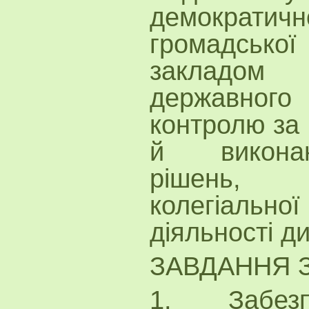
демократ
громадської
закладом 
державног
контролю за 
й виконан
рішень,
колегіальної
діяльності д
ЗАВДАННЯ З
1. Забезп