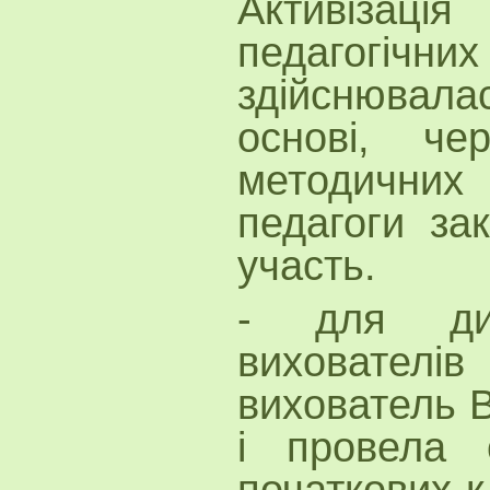
Активіза
педагогічни
здійснювала
основі, че
методичних
педагоги за
участь.
- для ди
виховател
вихователь В
і провела 
початкових к