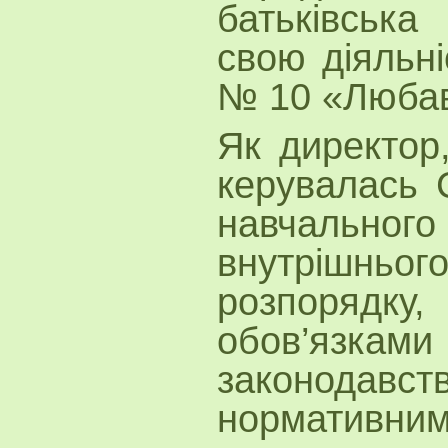
батьківська
свою діяльні
№ 10 «Любав
Як директор,
керувалась 
навчального
внутрішн
розпоряд
обов’язк
законодавств
норматив