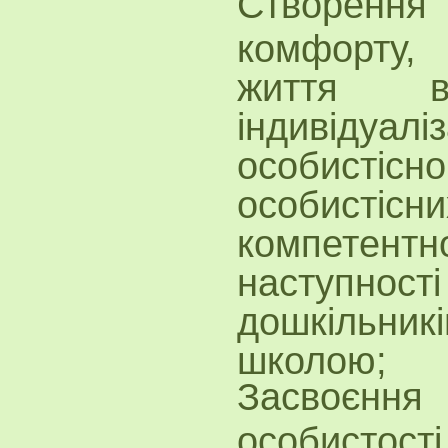
Створення 
комфорту,
життя в
індивідуа
особисті
особистісни
компетен
наступнос
дошкільник
школою;
Засвоєння 
особистост