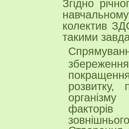
Згідно річно
навчальном
колектив З
такими завд
Спрямув
збереже
покращення
розвитку, 
організму
факторів
зовнішньог