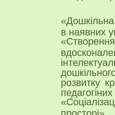
Педаго
«Дошкільна 
в наявних у
«Створ
вдосконал
інтелектуал
дошкільн
розвитку к
педагогіних
«Соціаліза
просторі»,