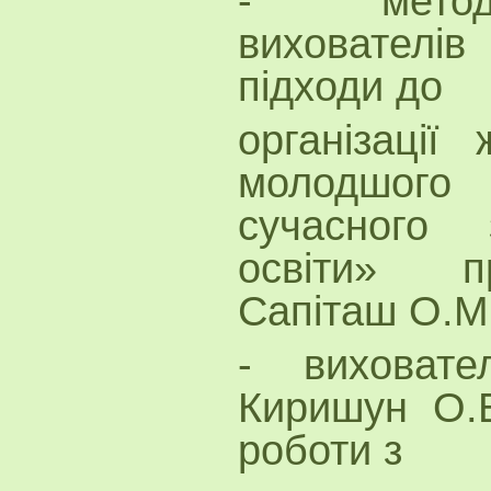
- метод
вихователі
підходи до
організації 
молодшог
сучасного 
освіти» п
Сапіташ О.М.
- виховат
Киришун О.В
роботи з