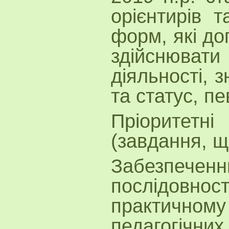
орієнтирів т
форм, які д
здійснюва
діяльності, 
та статус, п
Пріоритетні
(завдання, щ
Забезпеченню
послідо
практичн
педагогічни