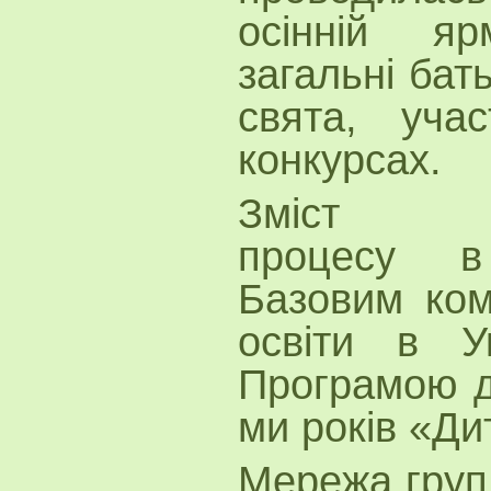
осінній яр
загальні бать
свята, уча
конкурсах.
Зміст нав
процесу в
Базовим ком
освіти в У
Програмою дл
ми років «Ди
Мережа груп