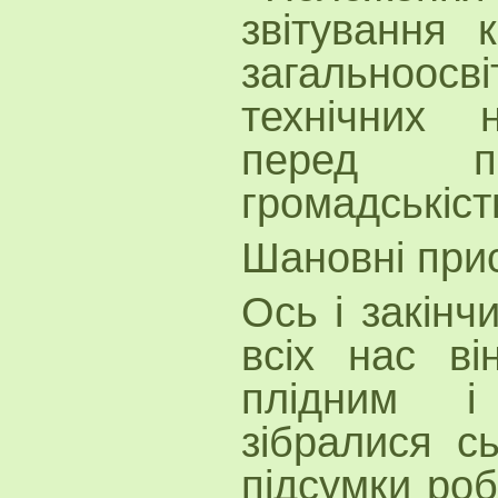
звітування к
загальноосв
технічних 
перед пе
громадськіст
Шановні прис
Ось і закінч
всіх нас в
плідним і
зібралися сь
підсумки роб