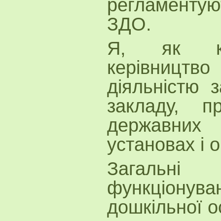
регламентую
ЗДО.
Я, як кер
керівницт
діяльністю з
закладу, п
державних 
установах і о
Загальні
функціон
дошкільної о