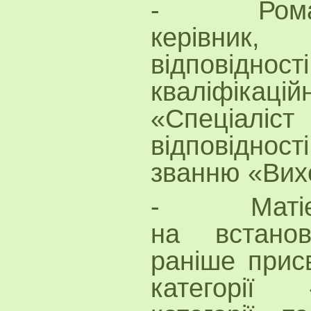
- Романен
керівник,
відповіднос
кваліфіка
«Спеціаліст
відповідност
званню «Вих
- Матієнко
на встанов
раніше присв
категорії 