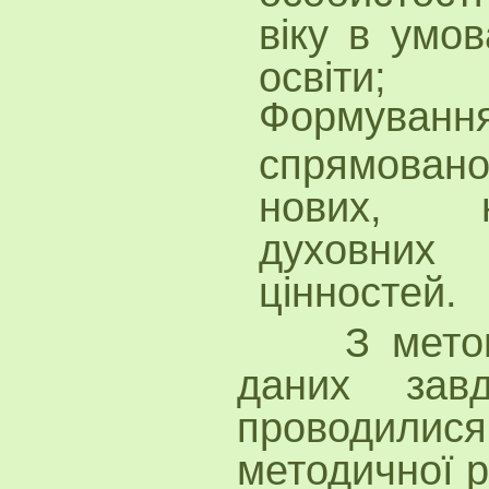
віку в умо
освіти;
Формування
спрямовано
нових, н
духовних
цінностей.
З метою ус
даних зав
проводил
методичної р