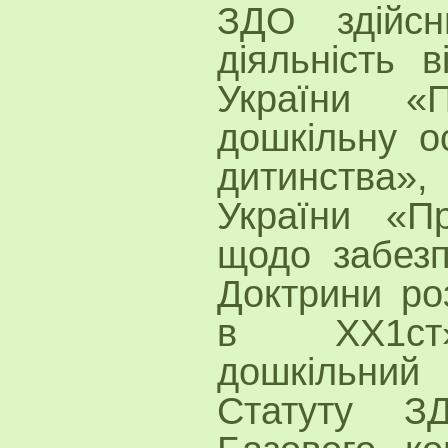
ЗДО здійсн
діяльність в
України «
дошкільну о
дитинства»
України «П
щодо забезп
Доктрини роз
в ХХ1ст»
дошкільний
Статуту ЗД