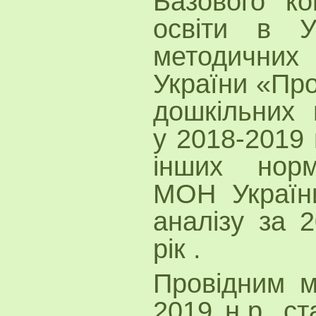
Базового ко
освіти в Ук
методичних
України «Про
дошкільних 
у 2018-2019 
інших норм
МОН України
аналізу за 
рік .
Провідним 
2019 н.р. с