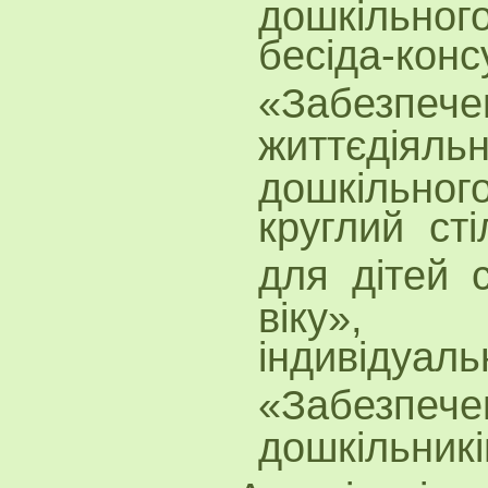
дошкільного
бесіда-конс
«Забезп
життєді
дошкільного
круглий ст
для дітей 
віку»,
індивідуа
«Забезпе
дошкільникі