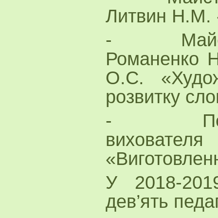
Литвин Н.М. 
- Майстер
Романенко Н.
О.С. «Худо
розвитку сло
- Педаго
виховател
«Виготовленн
У 2018-201
дев’ять педа