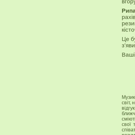
вгор
Рип
рахі
рези
кіст
Це б
з
'
яви
Ваші
Музик
світ,
відгу
ближч
сміют
свої 
співа