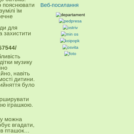
о
поясню
вати
Веб-посилання
зумілі їм
печне
ди для
та захистити
67544/
блив
ість
дітки музику
йно
йно, навіть
мості дитини.
рийняття було
арширувати
ою іграшкою
.
ду можна
бує вгадати,
пів пташок…