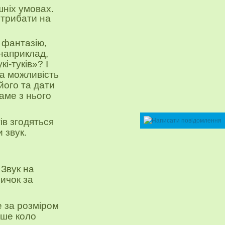
шніх умовах.
стрибати на
 фантазію,
 наприклад,
кі-туків»?
І
ла можливість
його та дати
аме з нього
ів згодяться
 звук.
 Звук на
ичок за
е за розміром
ьше коло