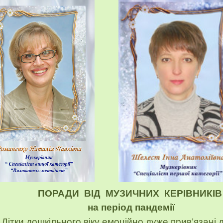
ПОРАДИ ВІД МУЗИЧНИХ КЕРІВНИКІ
на період пандемії
Діт
к
и дошкільного віку емоційно
дуже
прив’язані 