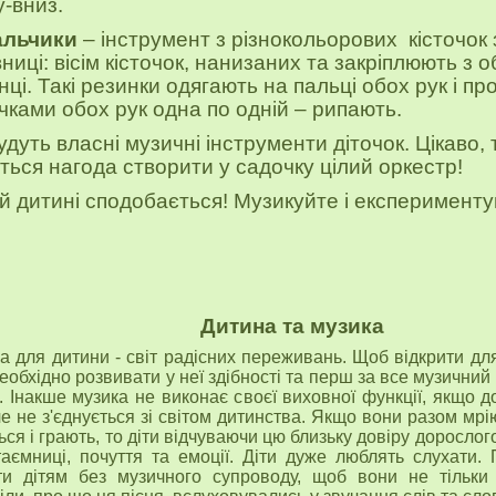
у-вниз.
альчики
– інструмент з різнокольорових кісточок 
вниці: вісім кісточок, нанизаних та закріплюють з о
нці. Такі резинки одягають на пальці обох рук і пр
очками обох рук одна по одній – рипають.
удуть власні музичні інструменти діточок. Цікаво,
ться нагода створити у садочку цілий оркестр!
й дитині сподобається! Музикуйте і експерименту
Дитина та музика
а для дитини - світ радісних переживань. Щоб відкрити для
 необхідно розвивати у неї здібності та перш за все музичний
к. Інакше музика не виконає своєї виховної функції, якщо 
е не з'єднується зі світом дитинства. Якщо вони разом мрі
ься і грають, то діти відчуваючи цю близьку довіру дорослог
таємниці, почуття та емоції. Діти дуже люблять слухати.
ти дітям без музичного супроводу, щоб вони не тільки