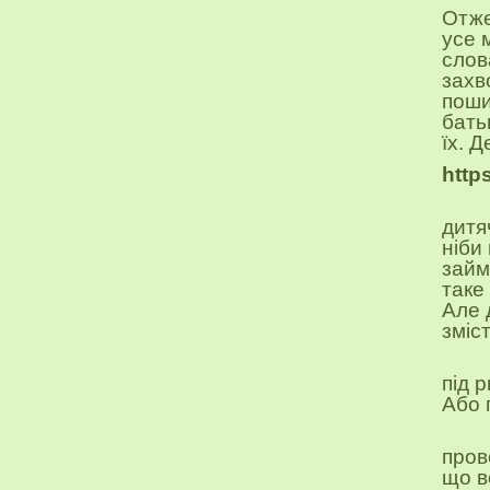
Отже
усе 
слов
захв
поши
бать
їх. 
http
дитя
ніби
займ
таке
Але 
зміс
під 
Або
пров
що в