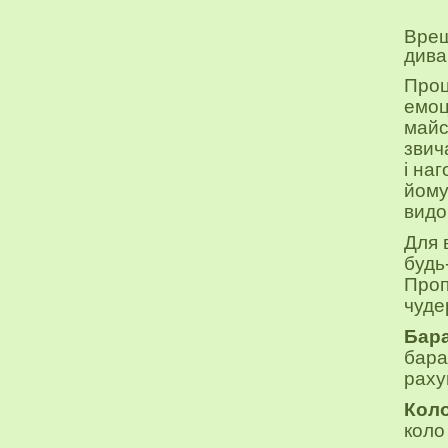
Вреш
дива
Проц
емоц
майс
звич
і
наг
йому
видо
Для 
будь
Проп
чуде
Бар
бара
раху
Коло
коло