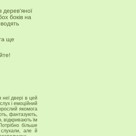
з дерев'яної
бох боків на
оводять
 та ще
йте!
 неї двері в цей
 слух і емоційний
дорослий якомога
ють, фантазують,
о, відкривають їм
 Потрібно більше
 слухали, але й