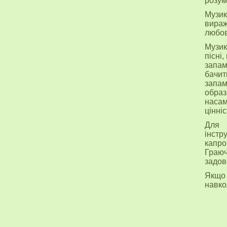
розум
Музик
вираж
любов
Музик
пісні
запам
бачит
запам
образ
наса
цінніс
Для 
інстр
капро
Граюч
задов
Якщо 
навко