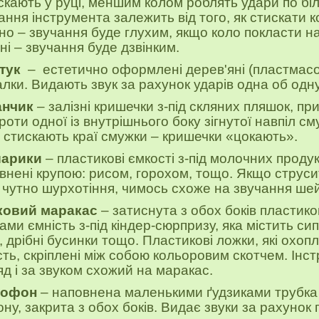
скають у руці, меншим колом роблять удари по бі
ання інструмента залежить від того, як стискати к
но – звучання буде глухим, якщо коло покласти н
ні – звучання буде дзвінким.
-тук
– естетично оформлені дерев'яні
(пластмасо
алки. Видають звук за рахунок ударів одна об одну
анчик
– залізні кришечки з-під скляних пляшок, пр
роти одної із внутрішнього боку зігнутої навпіл см
 стискають краї смужки – кришечки «цокають».
арики
– пластикові ємкості з-під молочних продук
внені крупою: рисом, горохом, тощо. Якщо струси
 чутно шурхотіння, чимось схоже на звучання ше
ковий маракас
– затиснута з обох боків пластик
ами ємність з-під кіндер-сюрпризу, яка містить си
к, дрібні бусинки тощо. Пластикові
л
ожки, які охоп
сть, скріплені між собою кольоровим скотчем. Інст
яд і за звуком схожий на маракас.
офон
– наповнена маленькими ґудзиками трубка 
ону, закрита з обох боків. Видає звуки за рахуно