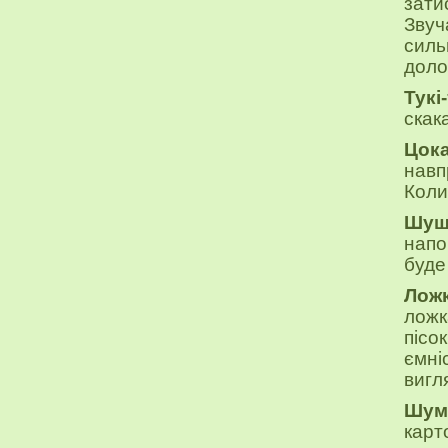
зати
Звуч
силь
доло
Тукі
скак
Цок
навп
Коли
Шуш
напо
буде
Лож
ложк
пісо
ємні
вигл
Шум
карт