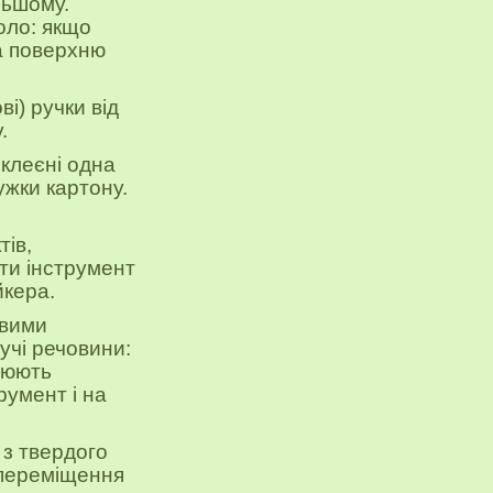
льшому.
оло: якщо
а поверхню
ві)
ручки від
.
иклеєні одна
ужки картону.
тів,
ти інструмент
йкера.
овими
пучі речовини:
люють
румент і на
з твердого
к переміщення