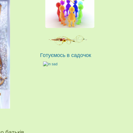
Готуємось в садочок
В
до батьків
.