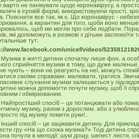
 варто
не панікувати щодо коронавірусу
, а прост
мал
ечі
в ігровій формі, використовуючи прості, зро
а.
П
оясн
и
ти все так, як є. Що
коронавірус
- небез
орювання, а карантин для того, щоби
воно
менше
рювалось, щоб ми могли про себе подбати. Пора
ків, які допоможуть в розмові з дітьми заспокоїти 
Детальніше тут:
s://www.facebook.com/unicef/videos/5235812182
Музика в житті дитини спочатку лише фон,
а
осо
чого сприйняття музики
в тому, що
дуже
маленькі 
 не чують
–
вони не реагують на неї, можуть спокі
атися своїми справами: малювати, гратися. Звича
 пасивне слухання музики залишається у підсвідо
дитині можна допомогти почути музику, щоб її сп
товним і обміркованим.
Найпростіший спосіб – це потанцювати або пом
ритмічну музику,
разом
з дорослим
, або з улюблен
просто під музику помити руки
!
..
Інший
спосіб
–
це зацікавити дитину. Для прикла
ести гру «На що схожа музика?» Тоді дитина спро
она почула в мелодії: шум дощу, шелест листя, с