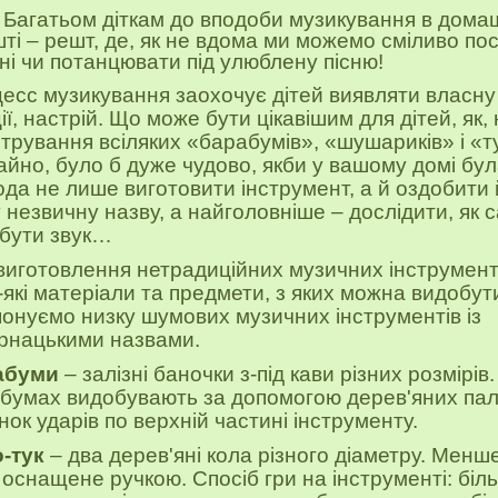
Б
агатьом діткам до вподоби музикування в дома
ті – решт, де, як не вдома ми можемо сміливо по
ні чи потанцювати під улюблену пісню!
есс музикування заохочує дітей виявляти власну
ії, настрій. Що може бути цікавішим для дітей,
як,
трування всіляких «барабумів», «шушариків» і «ту
айно, було б дуже чудово, якби у вашому домі бу
ода не лише виготовити інструмент, а й оздобити 
 незвичну назву, а найголовніше – дослідити, як с
бути звук…
виготовлення нетрадиційних музичних інструмент
-які матеріали та предмети, з яких можна видобути
онуємо низку шумових музичних інструментів із
рнацькими назвами.
абуми
– залізні баночки з-під кави різних розмірів.
бумах видобувають за допомогою дерев'яних пал
нок ударів по верхній частині інструменту.
-тук
– два дерев'яні кола різного діаметру. Менш
 оснащене ручкою. Спосіб гри на інструменті: біл