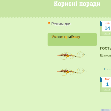
Jun
Режим дня
14
2015
Умови прийому
ГОСТ
Шановн
136
Mar
1
2015