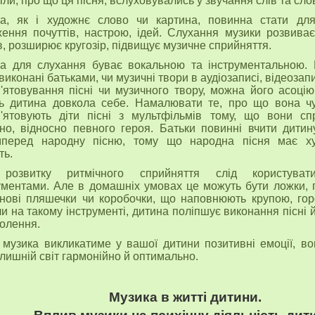
іли, про що ця пісня, вслуховувались у звучання слів та сл
а, як і художнє слово чи картина, повинна стати для
ення почуттів, настрою, ідей. Слухання музики розвиває 
, розширює кругозір, підвищує музичне сприйняття.
а для слухання буває вокальною та інструментальною.
, виконані батьками, чи музичні твори в аудіозаписі, відеоза
'ятовування пісні чи музичного твору, можна його асоці
ь дитина довкола себе. Намалювати те, про що вона ч
'ятовують діти пісні з мультфільмів тому, що вони с
но, відносно певного героя. Батьки повинні вчити дитин
мперед народну пісню, тому що народна пісня має ху
ть.
розвитку ритмічного сприйняття слід користуват
ументами. Але в домашніх умовах це можуть бути ложки, п
нові пляшечки чи коробочки, що наповнюють крупою, гор
и на такому інструменті, дитина поліпшує виконання пісні 
олення.
музика викликатиме у вашої дитини позитивні емоції, в
лишній світ гармонійно й оптимально.
Музика в житті дитини.