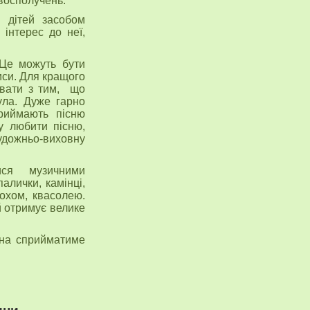
овосполучень.
 дітей засобом
інтерес до неї,
 Це можуть бути
писи. Для кращого
ювати з тим, що
ула. Дуже гарно
приймають пісню
у любити пісню,
дожньо-виховну
ися музичними
алички, камінці,
охом, квасолею.
й отримує велике
она сприйматиме