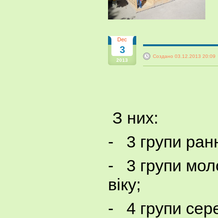
Dec
3
Создано 03.12.2013 20:09
2013
З них:
- 3 групи ранн
- 3 групи мо
віку;
- 4 групи сер