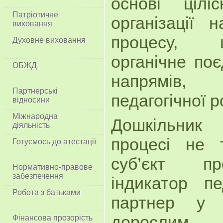
основі цілі
Патріотичне
організації н
виховання
процесу, 
Духовне виховання
органічне поє
ОБЖД
напрямів,
Партнерські
педагогічної
відносини
Міжнародна
Дошкільник
діяльність
процесі не т
Готуємось до атестації
суб’єкт пр
Нормативно-правове
забезпечення
індикатор пе
Робота з батьками
партнер у с
дорослим т
Фінансова прозорість