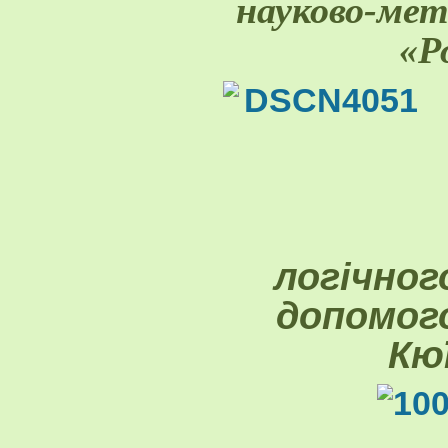
науково-мет
«Р
логічног
допомо
Кю