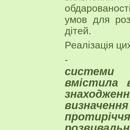
обдарованос
умов для роз
дітей.
Реалізація ци
-
системи
вмістила 
знаходжен
визначенн
проти
розвивальн