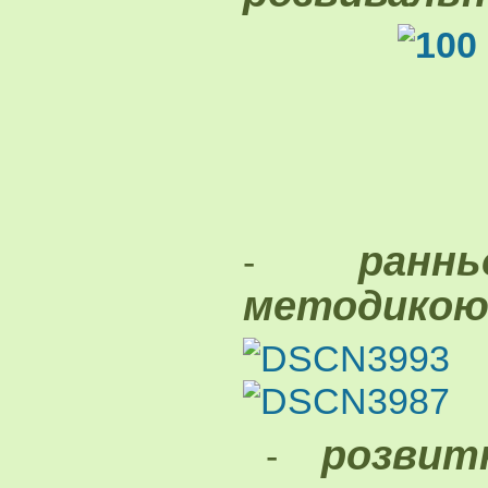
раннь
-
методикою
розвит
-