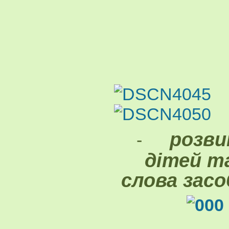
розви
-
дітей т
слова засо