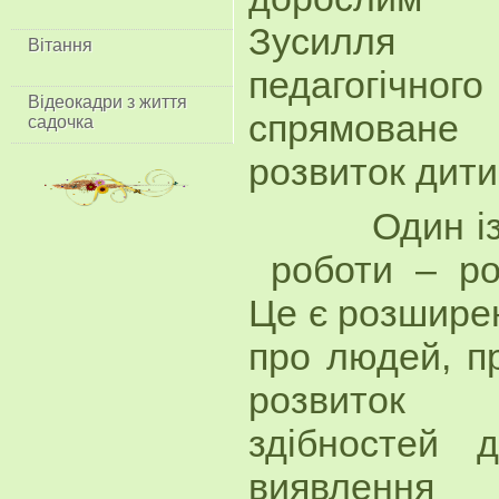
Зусилля 
Вітання
педагогіч
Відеокадри з життя
спрямован
садочка
розвиток дити
Один із ва
роботи – ро
Це є розширен
про людей, пр
розвиток і
здібностей д
виявлен