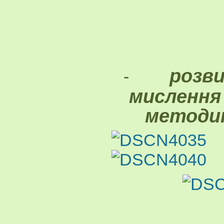
розв
-
мислення
методи