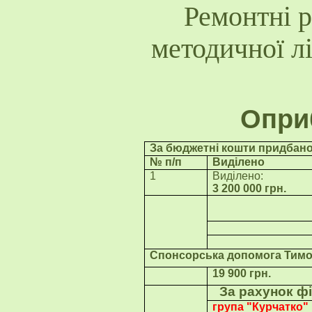
Ремонтні р
методичної л
Опри
За бюджетні кошти придбано
№ п/п
Виділено
1
Виділено:
3 200 000 грн.
Спонсорська допомога Тимо
19 900 грн.
За рахунок фі
група "
Курчатко
"