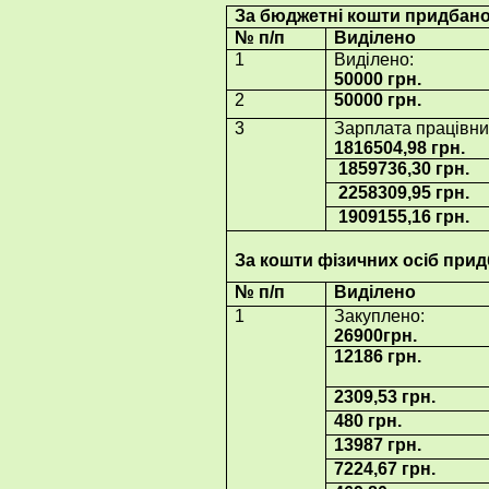
За бюджетні кошти придбано
№ п/п
Виділено
1
Виділено:
50000 грн.
2
50000 грн.
3
Зарплата працівни
1
816504,98
грн.
1859736,30 грн.
2258309,95 грн.
1909155,16 грн.
За кошти фізичних осіб при
№ п/п
Виділено
1
Закуплено:
26
900грн.
12186 грн.
2309,53 грн.
480 грн.
13987 грн.
7224,67 грн.