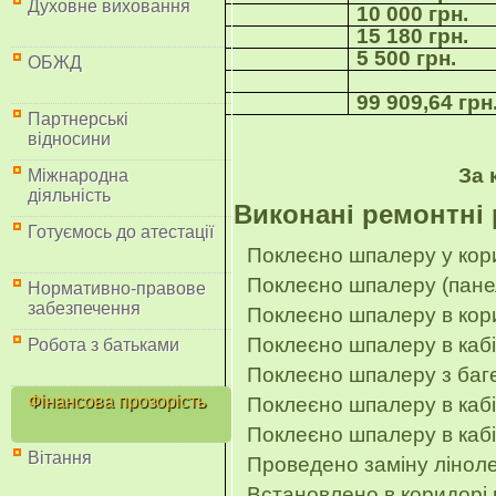
Духовне виховання
10 000 грн.
15 180 грн.
5 500 грн.
ОБЖД
99 909,64 грн
Партнерські
відносини
За 
Міжнародна
діяльність
Виконані ремонтні 
Готуємось до атестації
Поклеєно шпалеру у кори
Поклеєно шпалеру (панел
Нормативно-правове
забезпечення
Поклеєно шпалеру в кори
Поклеєно шпалеру в кабі
Робота з батьками
Поклеєно шпалеру з баге
Фінансова прозорість
Поклеєно шпалеру в кабін
Поклеєно шпалеру в кабі
Вітання
Проведено заміну лінолеу
Встановлено в коридорі 