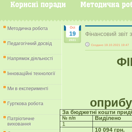
Oct
Методична робота
19
Фінансовий звіт 
2021
Педагогічний досвід
Создано 19.10.2021 19:4
ФІ
Напрямок діяльності
Інноваційні технології
Ми в експерименті
оприбу
Гурткова робота
За бюджетні кошти прид
Виділено
№ п/п
Патріотичне
1
виховання
10 094 грн.