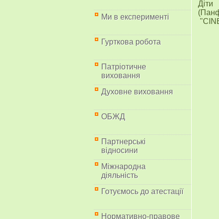
Діти
(Панф
Ми в експерименті
"CINE
Гурткова робота
Патріотичне
виховання
Духовне виховання
ОБЖД
Партнерські
відносини
Міжнародна
діяльність
Готуємось до атестації
Нормативно-правове