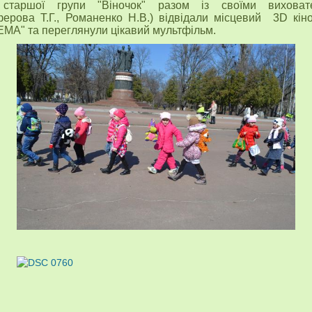
 старшої групи "Віночок" разом із своїми виховат
ерова Т.Г., Романенко Н.В.) відвідали місцевий 3D кін
MA" та переглянули цікавий мультфільм.