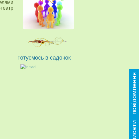
елями
отеатр
Готуємось в садочок